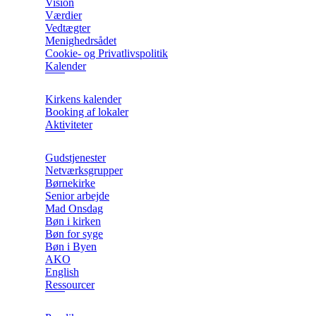
Vision
Værdier
Vedtægter
Menighedrsådet
Cookie- og Privatlivspolitik
Kalender
Kirkens kalender
Booking af lokaler
Aktiviteter
Gudstjenester
Netværksgrupper
Børnekirke
Senior arbejde
Mad Onsdag
Bøn i kirken
Bøn for syge
Bøn i Byen
AKO
English
Ressourcer