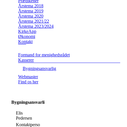
Prædikener
Årstema 2018
Årstema 2019
Årstema 2020
Årstema 2021/22
Årstema 2023/2024
KirkeApp
Økonomi
Kontakt
Formand for menighedsrådet
Kasserer
Bygningsansvarlig
Webmaster
Find os her
Bygningsansvarlig
Elis
Pedersen
Kontaktperson