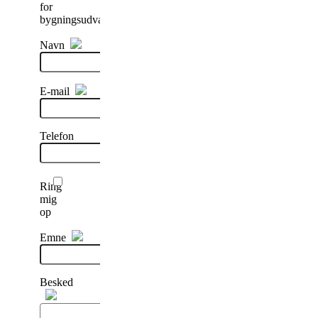
for
bygningsudvalget
Navn
E-mail
Telefon
Ring
mig
op
Emne
Besked