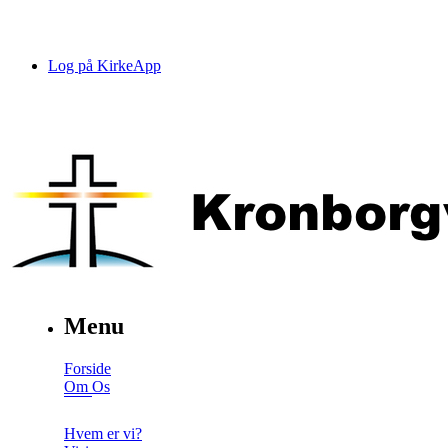
Log på KirkeApp
Menu
Forside
Om Os
Hvem er vi?