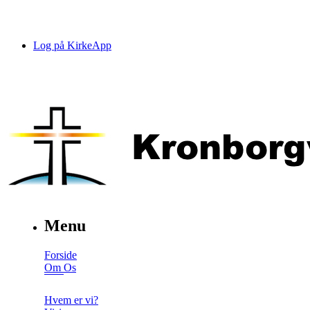
Log på KirkeApp
Menu
Forside
Om Os
Hvem er vi?