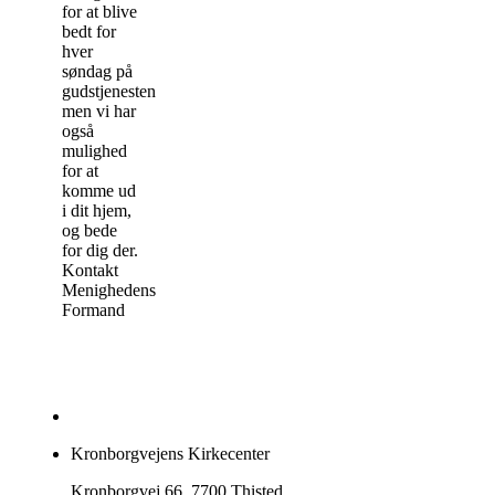
for at blive
bedt for
hver
søndag på
gudstjenesten,
men vi har
også
mulighed
for at
komme ud
i dit hjem,
og bede
for dig der.
Kontakt
Menighedens
Formand
Kronborgvejens Kirkecenter
Kronborgvej 66, 7700 Thisted