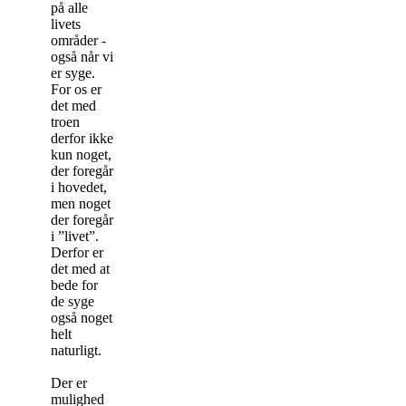
på alle
livets
områder -
også når vi
er syge.
For os er
det med
troen
derfor ikke
kun noget,
der foregår
i hovedet,
men noget
der foregår
i ”livet”.
Derfor er
det med at
bede for
de syge
også noget
helt
naturligt.
Der er
mulighed