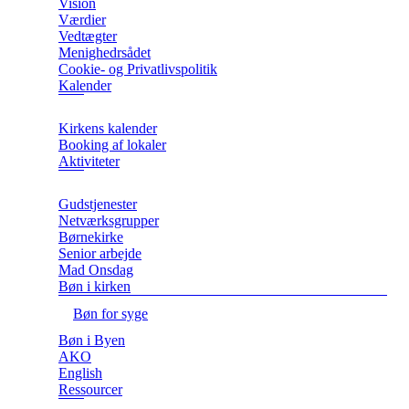
Vision
Værdier
Vedtægter
Menighedrsådet
Cookie- og Privatlivspolitik
Kalender
Kirkens kalender
Booking af lokaler
Aktiviteter
Gudstjenester
Netværksgrupper
Børnekirke
Senior arbejde
Mad Onsdag
Bøn i kirken
Bøn for syge
Bøn i Byen
AKO
English
Ressourcer