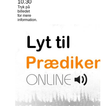
10.30
Tryk på
billedet
for mere
information.