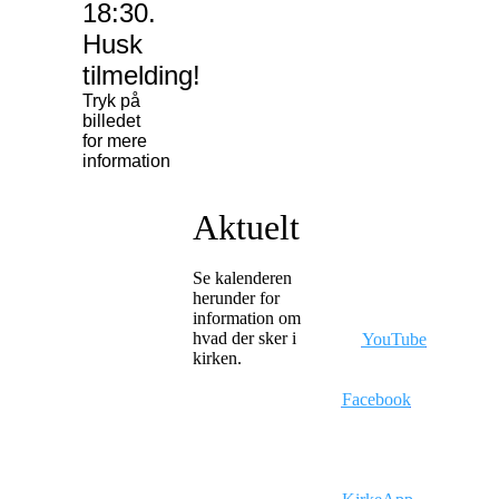
18:30.
Husk
tilmelding!
Tryk på
billedet
for mere
information
Hvem
Aktuelt
M
ere
er vi?
informatio
Se kalenderen
herunder for
information om
Vi er en
Se prædikener
hvad der sker i
samling af
på
YouTube
kirken.
meget
forskellige
Følg os på
mennesker i
Facebook
alle aldre, som
har det tilfælles,
Her kan du
at vi er
læse mere om
nysgerrige på
vores