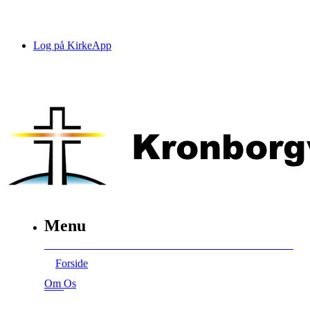
Log på KirkeApp
Menu
Forside
Om Os