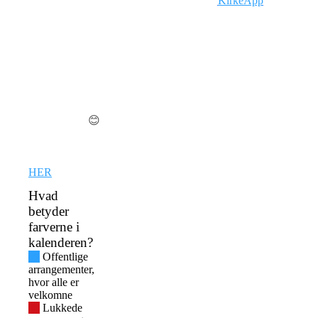
det med at tro
KirkeApp
, hvor
på Jesus. Man
du bl.a. kan se
behøver ikke at
kirkens
tro, eller at
kalender og
være enige med
rette i dine egne
os for at
oplysninger
komme.
m.m. på din
telefon, tablet
Alle er
eller PC
velkomne
😊
Hvis du vil vide
mere, så tryk
HER
Hvad
betyder
farverne i
kalenderen?
Offentlige
arrangementer,
hvor alle er
velkomne
Lukkede