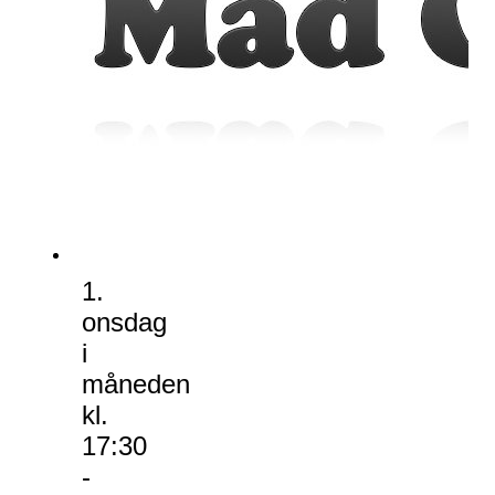
1.
onsdag
i
måneden
kl.
17:30
-